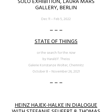
SOLO EXHIBITION, LAURA MARS
GALLERY, BERLIN
Dec 11 – Feb 5, 2022
– – –
STATE OF THINGS
or the search for the
now
by Harald F. Theiss
Galerie Konstanze Wolter, Chemnitz
October 8 – November 26, 2021
– – –
HEINZ HAJEK-HALKE IN DIALOGUE
WITH STEFANIE SEUFERT & THOMAS