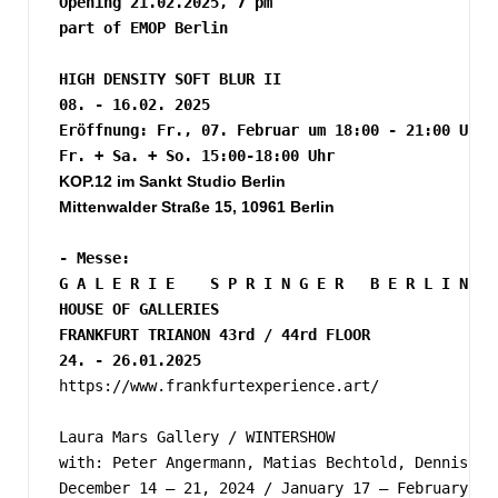
Opening 21.02.2025, 7 pm
part of EMOP Berlin
HIGH DENSITY SOFT BLUR II
08. - 16.02. 2025
Eröffnung: Fr., 07. Februar um 18:00 - 21:00 Uhr
Fr. + Sa. + So. 15:00-18:00 Uhr
KOP.12 im Sankt Studio Berlin
Mittenwalder Straße 15, 10961 Berlin
- 
Messe:
G A L E R I E    S P R I N G E R   B E R L I N
HOUSE OF GALLERIES
FRANKFURT TRIANON 43rd / 44rd FLOOR
24. - 26.01.2025
https://www.frankfurtexperience.art/
Laura Mars Gallery / WINTERSHOW
with: Peter Angermann, Matias Bechtold, Dennis Fu
December 14 – 21, 2024 / January 17 – February 8,