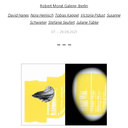
Robert Morat Galerie, Berlin
David Hanes
,
Nora Heinisch
,
Tobias Kappel
,
Victoria Pidust
,
Susanne
Schwieter
,
Stefanie Seufert
,
Juliane Tübke
07. – 29.08.2021
– – –